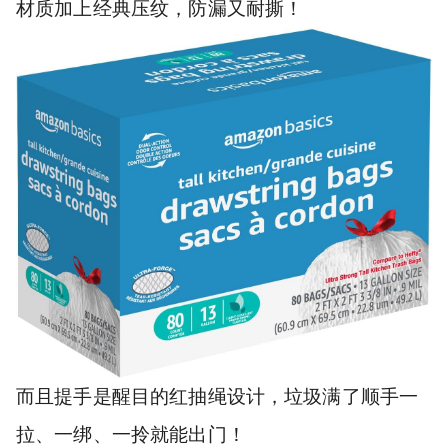
材质加上经典压纹，防漏又耐撕！
而且提手是醒目的红抽绳设计，垃圾满了顺手一
拉、一绑、一拎就能出门！