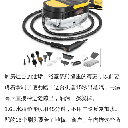
厨房灶台的油垢、浴室瓷砖缝里的霉斑，以前要
蹲着拿刷子使劲蹭，这台机器15秒出蒸汽，高温
高压直接冲进缝隙里，油污一擦就掉。
1.6L水箱能连续用45分钟，不用中途反复加水。
配的15个刷头覆盖了地板、窗户、车内饰这些场