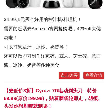
34.99加元买个好用的榨汁机/料理机！
需要的赶紧去Amazon官网抢购吧，42%off大优
惠啦！
可以打果蔬汁，冰沙、奶昔等！
还可以做即可制作洋葱碎、蒜末、芝士碎、意面
酱、冰沙、奶昔等多种美食
点击购买
查看详情
【史低价3折】Cyruzi 7D电动剃头刀：特价
59.98(原价199.99)，贴着脑袋轮廓走，胡须、
头发你想剃哪就剃哪！