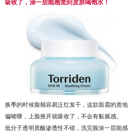
吸收了，涂一层能感觉到皮肤喝饱水！
换季的时候脸颊容易泛红发干，这款面霜的质地
偏啫喱，上脸推开就吸收了，不会有黏腻感。
低分子透明质酸渗透性不错，洗完脸涂一层能感