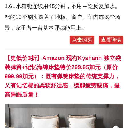
1.6L水箱能连续用45分钟，不用中途反复加水。
配的15个刷头覆盖了地板、窗户、车内饰这些场
景，家里备一台基本哪都能用上。
点击购买
查看详情
【史低价3折】Amazon 现有Kyshann 独立袋
装弹簧+记忆海绵床垫特价299.95加元（原价
999.99加元）：既有弹簧床垫的传统支撑力，
又有记忆棉的柔软舒适感，缓解疲劳酸痛，提
高睡眠质量！