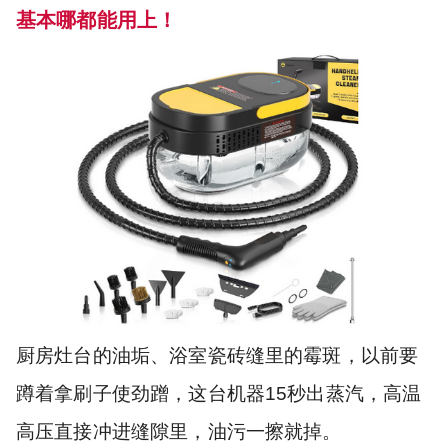
基本哪都能用上！
厨房灶台的油垢、浴室瓷砖缝里的霉斑，以前要
蹲着拿刷子使劲蹭，这台机器15秒出蒸汽，高温
高压直接冲进缝隙里，油污一擦就掉。