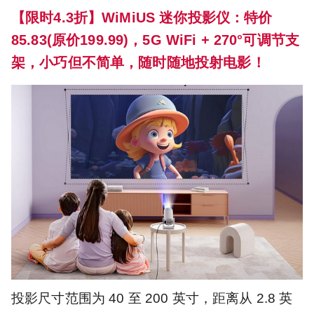
【限时4.3折】WiMiUS 迷你投影仪：特价
85.83(原价199.99)，5G WiFi + 270°可调节支
架，小巧但不简单，随时随地投射电影！
投影尺寸范围为 40 至 200 英寸，距离从 2.8 英