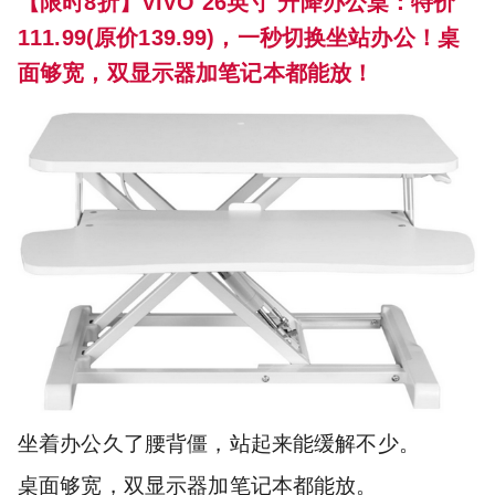
【限时8折】VIVO 26英寸 升降办公桌：特价
111.99(原价139.99)，一秒切换坐站办公！桌
面够宽，双显示器加笔记本都能放！
坐着办公久了腰背僵，站起来能缓解不少。
桌面够宽，双显示器加笔记本都能放。