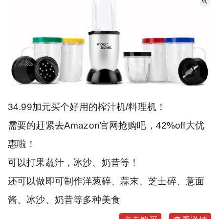
34.99加元买个好用的榨汁机/料理机！
需要的赶紧去Amazon官网抢购吧，42%off大优
惠啦！
可以打果蔬汁，冰沙、奶昔等！
还可以做即可制作洋葱碎、蒜末、芝士碎、意面
酱、冰沙、奶昔等多种美食