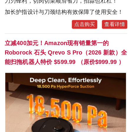
刀刃锋利，切肉切菜顺滑省力，拍蒜也杠杠！
加长护指设计与刀颈结构有效保障了使用安全！
点击购买
查看详情
立减400加元！Amazon现有销量第一的
Roborock 石头 Qrevo S Pro（2026 新款）全
能扫拖机器人特价 $599.99 （原价$999.99 ）