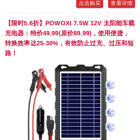
点击购买
查看详情
【限时5.6折】POWOXI 7.5W 12V 太阳能车载
充电器：特价49.99(原价89.99)，使用便捷，
转换效率达25-30%，有效防止过充、过压和短
路！