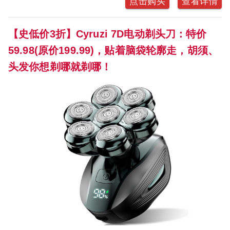
点击购买
查看详情
【史低价3折】Cyruzi 7D电动剃头刀：特价
59.98(原价199.99)，贴着脑袋轮廓走，胡须、
头发你想剃哪就剃哪！