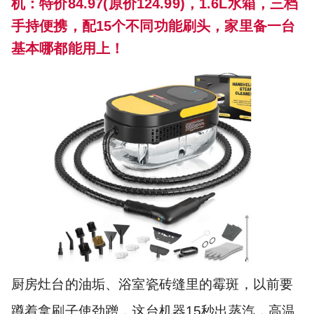
机：特价84.97(原价124.99)，1.6L水箱，三档
手持便携，配15个不同功能刷头，家里备一台
基本哪都能用上！
厨房灶台的油垢、浴室瓷砖缝里的霉斑，以前要
蹲着拿刷子使劲蹭，这台机器15秒出蒸汽，高温