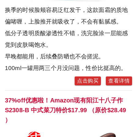
换季的时候脸颊容易泛红发干，这款面霜的质地
偏啫喱，上脸推开就吸收了，不会有黏腻感。
低分子透明质酸渗透性不错，洗完脸涂一层能感
觉到皮肤喝饱水。
早晚都能用，后续叠防晒也不会搓泥。
100ml一罐用两三个月没问题，性价比挺高的。
点击购买
查看详情
37%off优惠啦！Amazon现有阳江十八子作
S2308-B 中式菜刀特价$17.99 （原价$28.49
）