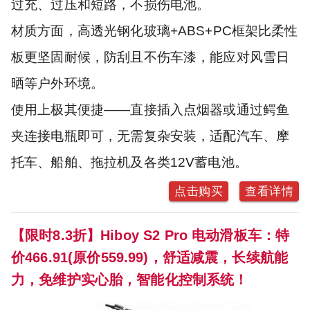
过充、过压和短路，不损伤电池。
材质方面，高透光钢化玻璃+ABS+PC框架比柔性
板更坚固耐候，防刮且不伤车漆，能应对风雪日
晒等户外环境。
使用上极其便捷——直接插入点烟器或通过鳄鱼
夹连接电瓶即可，无需复杂安装，适配汽车、摩
托车、船舶、拖拉机及各类12V蓄电池。
点击购买
查看详情
【限时8.3折】Hiboy S2 Pro 电动滑板车：特
价466.91(原价559.99)，舒适减震，长续航能
力，免维护实心胎，智能化控制系统！