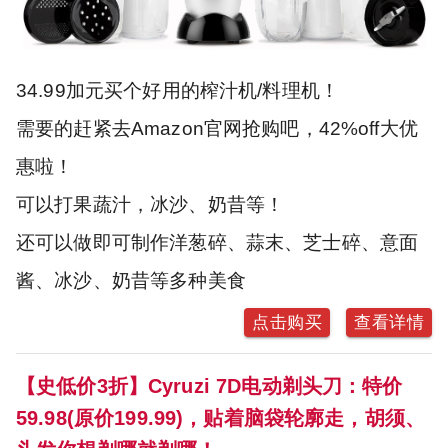
34.99加元买个好用的榨汁机/料理机！
需要的赶紧去Amazon官网抢购吧，42%off大优
惠啦！
可以打果蔬汁，冰沙、奶昔等！
还可以做即可制作洋葱碎、蒜末、芝士碎、意面
酱、冰沙、奶昔等多种美食
点击购买
查看详情
【史低价3折】Cyruzi 7D电动剃头刀：特价
59.98(原价199.99)，贴着脑袋轮廓走，胡须、