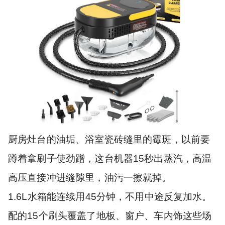
厨房灶台的油垢、浴室瓷砖缝里的霉斑，以前要
蹲着拿刷子使劲蹭，这台机器15秒出蒸汽，高温
高压直接冲进缝隙里，油污一擦就掉。
1.6L水箱能连续用45分钟，不用中途反复加水。
配的15个刷头覆盖了地板、窗户、车内饰这些场