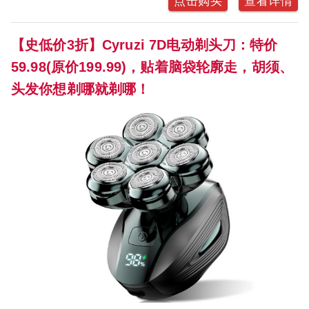
点击购买
查看详情
【史低价3折】Cyruzi 7D电动剃头刀：特价
59.98(原价199.99)，贴着脑袋轮廓走，胡须、
头发你想剃哪就剃哪！