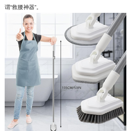
谓“救腰神器”。