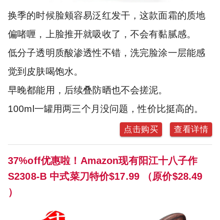
换季的时候脸颊容易泛红发干，这款面霜的质地
偏啫喱，上脸推开就吸收了，不会有黏腻感。
低分子透明质酸渗透性不错，洗完脸涂一层能感
觉到皮肤喝饱水。
早晚都能用，后续叠防晒也不会搓泥。
100ml一罐用两三个月没问题，性价比挺高的。
点击购买
查看详情
37%off优惠啦！Amazon现有阳江十八子作
S2308-B 中式菜刀特价$17.99 （原价$28.49
）