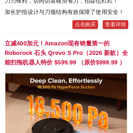
刀刃锋利，切肉切菜顺滑省力，拍蒜也杠杠！
加长护指设计与刀颈结构有效保障了使用安全！
点击购买
查看详情
立减400加元！Amazon现有销量第一的
Roborock 石头 Qrevo S Pro（2026 新款）全
能扫拖机器人特价 $599.99 （原价$999.99 ）