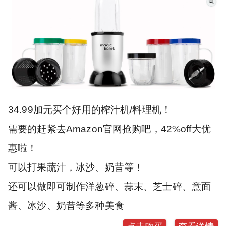
34.99加元买个好用的榨汁机/料理机！
需要的赶紧去Amazon官网抢购吧，42%off大优
惠啦！
可以打果蔬汁，冰沙、奶昔等！
还可以做即可制作洋葱碎、蒜末、芝士碎、意面
酱、冰沙、奶昔等多种美食