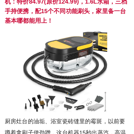
机：特价84.97(原价124.99)，1.6L水箱，三档
手持便携，配15个不同功能刷头，家里备一台
基本哪都能用上！
厨房灶台的油垢、浴室瓷砖缝里的霉斑，以前要
蹲着拿刷子使劲蹭，这台机器15秒出蒸汽，高温