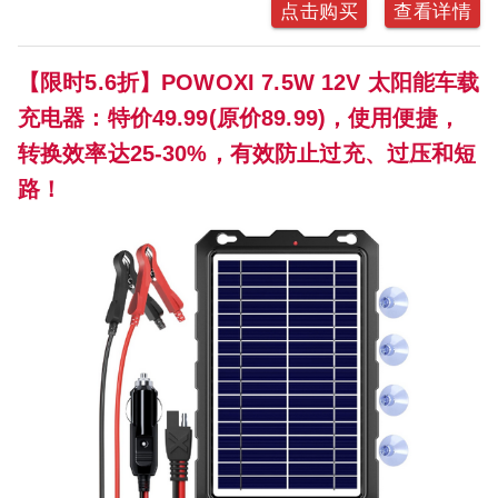
点击购买
查看详情
【限时5.6折】POWOXI 7.5W 12V 太阳能车载
充电器：特价49.99(原价89.99)，使用便捷，
转换效率达25-30%，有效防止过充、过压和短
路！