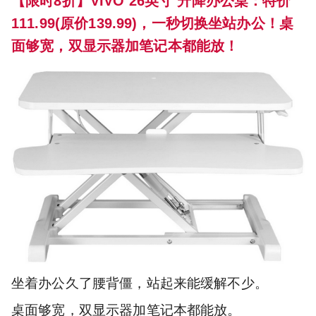
【限时8折】VIVO 26英寸 升降办公桌：特价
111.99(原价139.99)，一秒切换坐站办公！桌
面够宽，双显示器加笔记本都能放！
坐着办公久了腰背僵，站起来能缓解不少。
桌面够宽，双显示器加笔记本都能放。