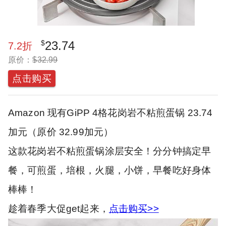
$
23.74
7.2
折
原价：
$
32.99
点击购买
Amazon 现有GiPP 4格花岗岩不粘煎蛋锅 23.74
加元（原价 32.99加元）
这款花岗岩不粘煎蛋锅涂层安全！分分钟搞定早
餐，可煎蛋，培根，火腿，小饼，早餐吃好身体
棒棒！
趁着春季大促get起来，
点击购买>>