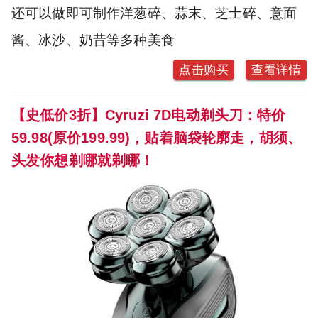
还可以做即可制作洋葱碎、蒜末、芝士碎、意面
酱、冰沙、奶昔等多种美食
点击购买
查看详情
【史低价3折】Cyruzi 7D电动剃头刀：特价
59.98(原价199.99)，贴着脑袋轮廓走，胡须、
头发你想剃哪就剃哪！