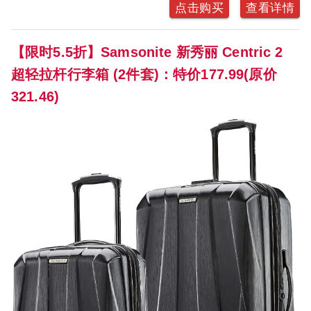
点击购买
查看详情
【限时5.5折】Samsonite 新秀丽 Centric 2
超轻拉杆行李箱 (2件套)：特价177.99(原价
321.46)