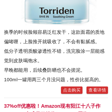
换季的时候脸颊容易泛红发干，这款面霜的质地
偏啫喱，上脸推开就吸收了，不会有黏腻感。
低分子透明质酸渗透性不错，洗完脸涂一层能感
觉到皮肤喝饱水。
早晚都能用，后续叠防晒也不会搓泥。
100ml一罐用两三个月没问题，性价比挺高的。
点击购买
查看详情
37%off优惠啦！Amazon现有阳江十八子作