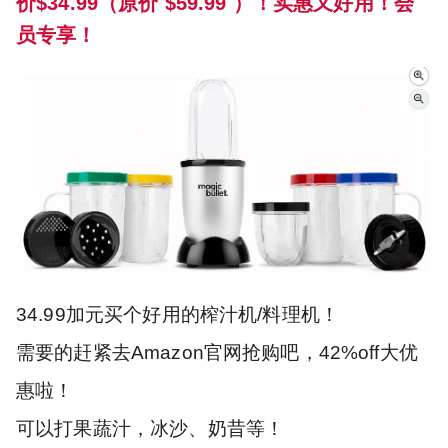
价$34.99（原价 $59.99 ）！实惠又好用！会
员专享！
34.99加元买个好用的榨汁机/料理机！
需要的赶紧去Amazon官网抢购吧，42%off大优
惠啦！
可以打果蔬汁，冰沙、奶昔等！