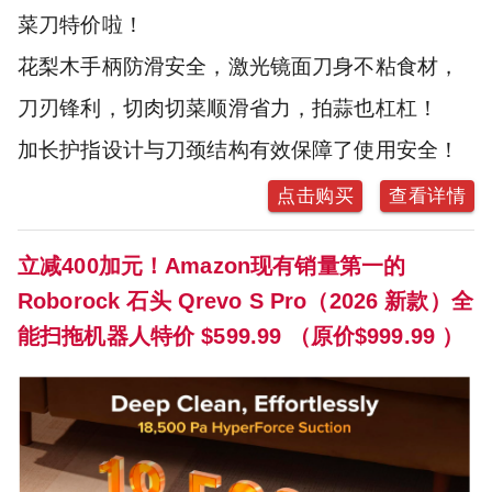
菜刀特价啦！
花梨木手柄防滑安全，激光镜面刀身不粘食材，
刀刃锋利，切肉切菜顺滑省力，拍蒜也杠杠！
加长护指设计与刀颈结构有效保障了使用安全！
点击购买
查看详情
立减400加元！Amazon现有销量第一的
Roborock 石头 Qrevo S Pro（2026 新款）全
能扫拖机器人特价 $599.99 （原价$999.99 ）