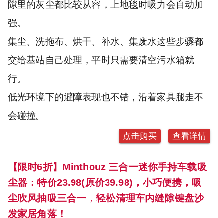
隙里的灰尘都比较从容，上地毯时吸力会自动加
强。
集尘、洗拖布、烘干、补水、集废水这些步骤都
交给基站自己处理，平时只需要清空污水箱就
行。
低光环境下的避障表现也不错，沿着家具腿走不
会碰撞。
点击购买
查看详情
【限时6折】Minthouz 三合一迷你手持车载吸
尘器：特价23.98(原价39.98)，小巧便携，吸
尘吹风抽吸三合一，轻松清理车内缝隙键盘沙
发家居角落！