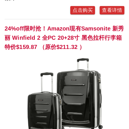
点击购买
查看详情
24%off限时抢！Amazon现有Samsonite 新秀
丽 Winfield 2 全PC 20+28寸 黑色拉杆行李箱
特价$159.87 （原价$211.32 ）