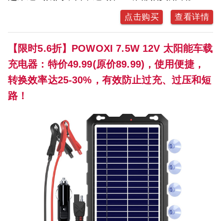
点击购买
查看详情
【限时5.6折】POWOXI 7.5W 12V 太阳能车载
充电器：特价49.99(原价89.99)，使用便捷，
转换效率达25-30%，有效防止过充、过压和短
路！