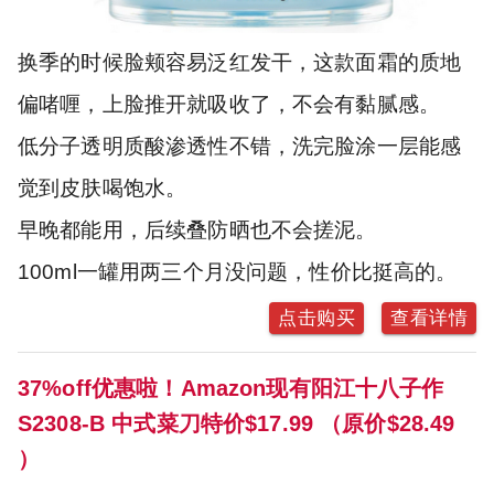
换季的时候脸颊容易泛红发干，这款面霜的质地
偏啫喱，上脸推开就吸收了，不会有黏腻感。
低分子透明质酸渗透性不错，洗完脸涂一层能感
觉到皮肤喝饱水。
早晚都能用，后续叠防晒也不会搓泥。
100ml一罐用两三个月没问题，性价比挺高的。
点击购买
查看详情
37%off优惠啦！Amazon现有阳江十八子作
S2308-B 中式菜刀特价$17.99 （原价$28.49
）