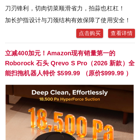
刀刃锋利，切肉切菜顺滑省力，拍蒜也杠杠！
加长护指设计与刀颈结构有效保障了使用安全！
点击购买
查看详情
立减400加元！Amazon现有销量第一的
Roborock 石头 Qrevo S Pro（2026 新款）全
能扫拖机器人特价 $599.99 （原价$999.99 ）