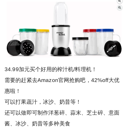
34.99加元买个好用的榨汁机/料理机！
需要的赶紧去Amazon官网抢购吧，42%off大优
惠啦！
可以打果蔬汁，冰沙、奶昔等！
还可以做即可制作洋葱碎、蒜末、芝士碎、意面
酱、冰沙、奶昔等多种美食