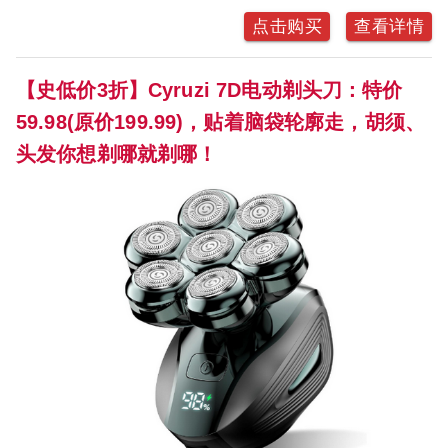
点击购买
查看详情
【史低价3折】Cyruzi 7D电动剃头刀：特价
59.98(原价199.99)，贴着脑袋轮廓走，胡须、
头发你想剃哪就剃哪！