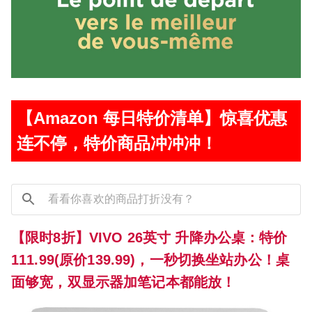
【Amazon 每日特价清单】惊喜优惠
连不停，特价商品冲冲冲！
【限时8折】VIVO 26英寸 升降办公桌：特价
111.99(原价139.99)，一秒切换坐站办公！桌
面够宽，双显示器加笔记本都能放！