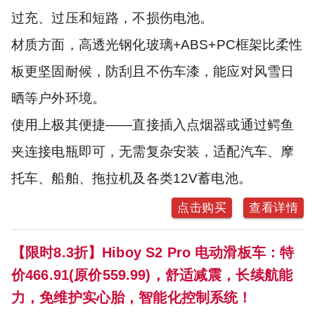
过充、过压和短路，不损伤电池。
材质方面，高透光钢化玻璃+ABS+PC框架比柔性
板更坚固耐候，防刮且不伤车漆，能应对风雪日
晒等户外环境。
使用上极其便捷——直接插入点烟器或通过鳄鱼
夹连接电瓶即可，无需复杂安装，适配汽车、摩
托车、船舶、拖拉机及各类12V蓄电池。
点击购买
查看详情
【限时8.3折】Hiboy S2 Pro 电动滑板车：特
价466.91(原价559.99)，舒适减震，长续航能
力，免维护实心胎，智能化控制系统！