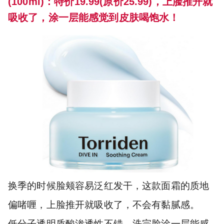
(100ml)：特价19.99(原价25.99)，上脸推开就
吸收了，涂一层能感觉到皮肤喝饱水！
换季的时候脸颊容易泛红发干，这款面霜的质地
偏啫喱，上脸推开就吸收了，不会有黏腻感。
低分子透明质酸渗透性不错，洗完脸涂一层能感