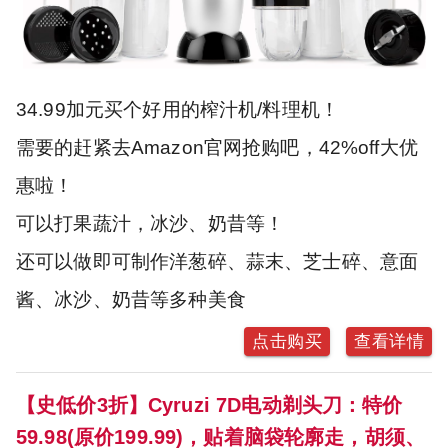
34.99加元买个好用的榨汁机/料理机！
需要的赶紧去Amazon官网抢购吧，42%off大优
惠啦！
可以打果蔬汁，冰沙、奶昔等！
还可以做即可制作洋葱碎、蒜末、芝士碎、意面
酱、冰沙、奶昔等多种美食
点击购买
查看详情
【史低价3折】Cyruzi 7D电动剃头刀：特价
59.98(原价199.99)，贴着脑袋轮廓走，胡须、